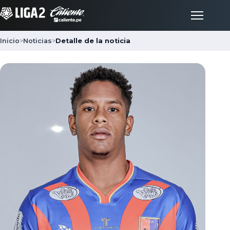
Inicio
>
Noticias
>
Detalle de la noticia
Inicio
Partidos
Posiciones
LigaFan
Clubes
Noticias