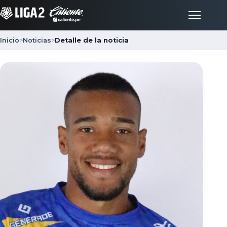
Inicio
>
Noticias
>
Detalle de la noticia
Inicio
Partidos
Posiciones
LigaFan
Clubes
Noticias