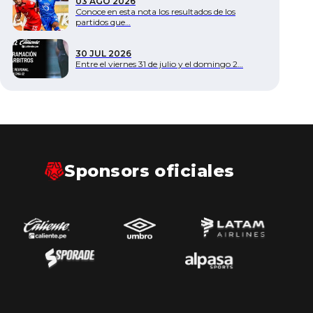
03 AGO 2026
Conoce en esta nota los resultados de los
partidos que…
30 JUL 2026
Entre el viernes 31 de julio y el domingo 2…
Sponsors oficiales