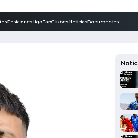
dos
Posiciones
LigaFan
Clubes
Noticias
Documentos
Notic