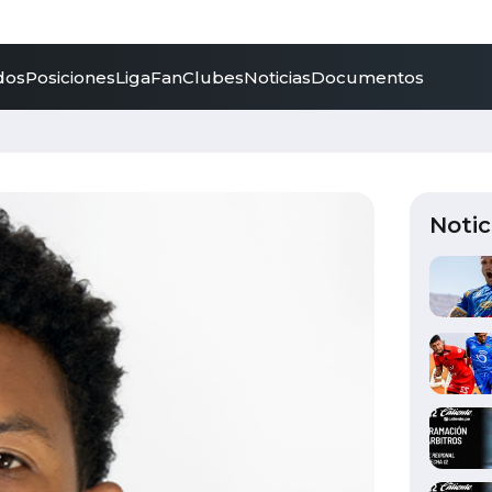
dos
Posiciones
LigaFan
Clubes
Noticias
Documentos
Notic