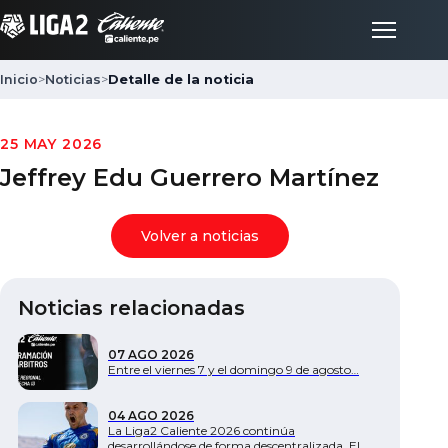
Inicio
>
Noticias
>
Detalle de la noticia
Inicio
25 MAY 2026
Jeffrey Edu Guerrero Martínez
Partidos
Volver a noticias
Posiciones
Noticias relacionadas
LigaFan
07 AGO 2026
Clubes
Entre el viernes 7 y el domingo 9 de agosto…
04 AGO 2026
Noticias
La Liga2 Caliente 2026 continúa
desarrollándose de forma descentralizada. El…