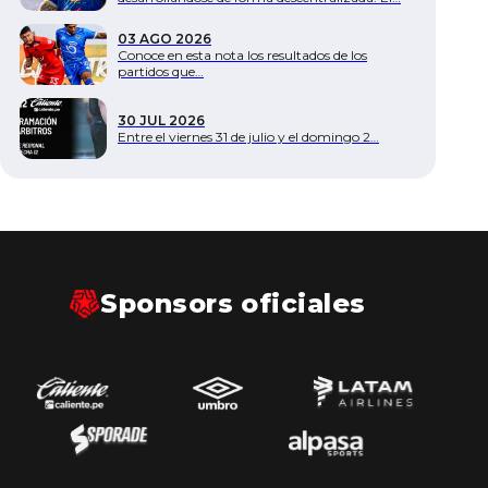
Documentos
03 AGO 2026
Conoce en esta nota los resultados de los
partidos que…
30 JUL 2026
Entre el viernes 31 de julio y el domingo 2…
Sponsors oficiales