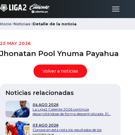
Inicio
>
Noticias
>
Detalle de la noticia
Inicio
25 MAY 2026
Jhonatan Pool Ynuma Payahua
Partidos
Volver a noticias
Posiciones
Noticias relacionadas
LigaFan
04 AGO 2026
La Liga2 Caliente 2026 continúa
Clubes
desarrollándose de forma descentralizada. El…
03 AGO 2026
Noticias
Conoce en esta nota los resultados de los
partidos que…