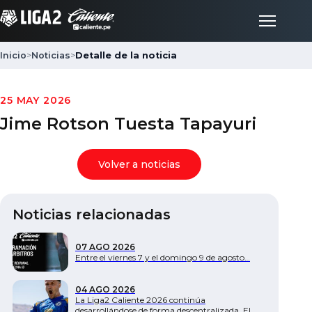
Inicio
>
Noticias
>
Detalle de la noticia
Inicio
25 MAY 2026
Jime Rotson Tuesta Tapayuri
Partidos
Volver a noticias
Posiciones
Noticias relacionadas
LigaFan
07 AGO 2026
Clubes
Entre el viernes 7 y el domingo 9 de agosto…
04 AGO 2026
Noticias
La Liga2 Caliente 2026 continúa
desarrollándose de forma descentralizada. El…