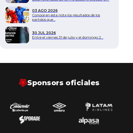
Documentos
03 AGO 2026
Conoce en esta nota los resultados de los
partidos que…
30 JUL 2026
Entre el viernes 31 de julio y el domingo 2…
Sponsors oficiales