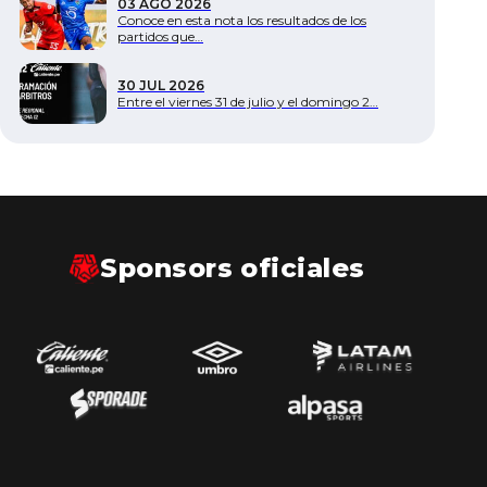
03 AGO 2026
Conoce en esta nota los resultados de los
partidos que…
30 JUL 2026
Entre el viernes 31 de julio y el domingo 2…
Sponsors oficiales