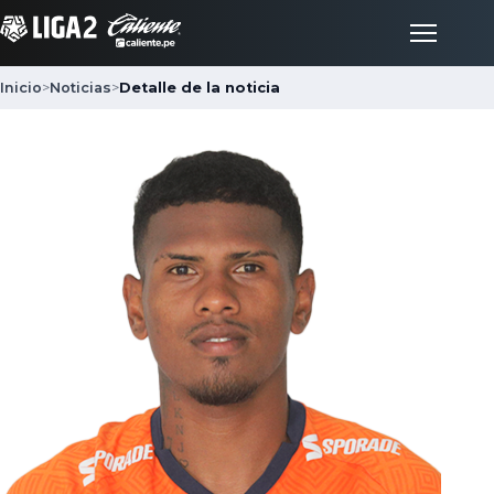
Inicio
>
Noticias
>
Detalle de la noticia
Inicio
Partidos
Posiciones
LigaFan
Clubes
Noticias