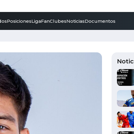
dos
Posiciones
LigaFan
Clubes
Noticias
Documentos
Notic