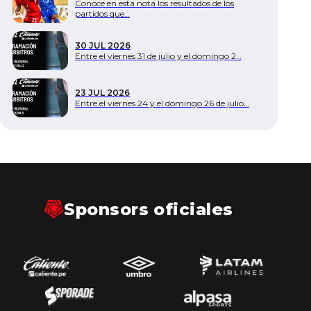
Conoce en esta nota los resultados de los
partidos que…
30 JUL 2026
Entre el viernes 31 de julio y el domingo 2…
23 JUL 2026
Entre el viernes 24 y el domingo 26 de julio…
Sponsors oficiales