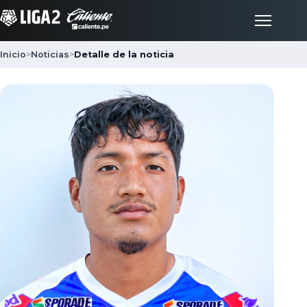
Inicio
>
Noticias
>
Detalle de la noticia
Inicio
Partidos
Posiciones
LigaFan
Clubes
Noticias