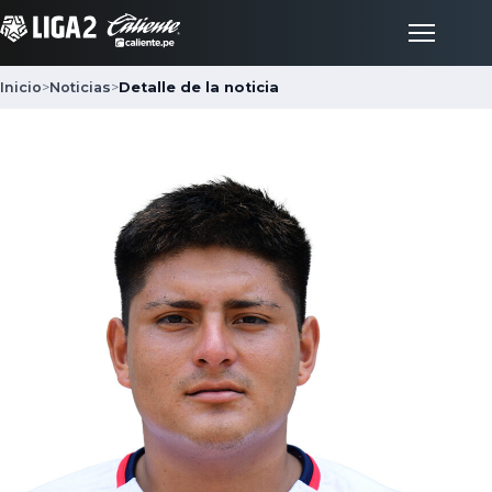
Inicio
>
Noticias
>
Detalle de la noticia
Inicio
Partidos
Posiciones
LigaFan
Clubes
Noticias