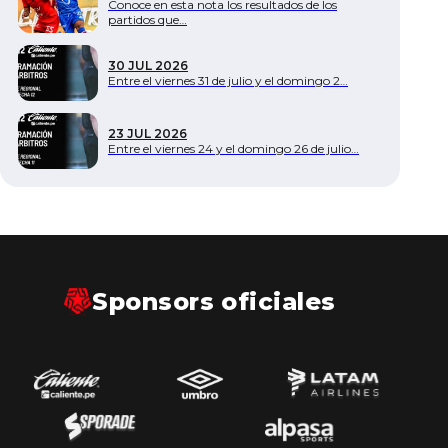
Conoce en esta nota los resultados de los
partidos que…
30 JUL 2026
Entre el viernes 31 de julio y el domingo 2…
23 JUL 2026
Entre el viernes 24 y el domingo 26 de julio…
Sponsors oficiales