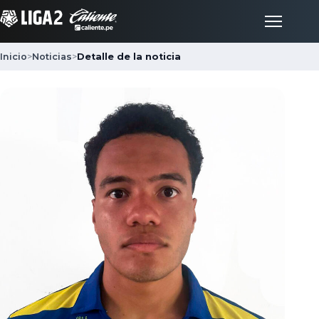
Inicio
>
Noticias
>
Detalle de la noticia
Inicio
Partidos
Posiciones
LigaFan
Clubes
Noticias