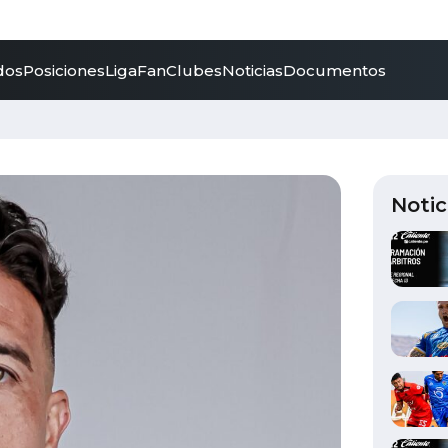
dos
Posiciones
LigaFan
Clubes
Noticias
Documentos
Notic