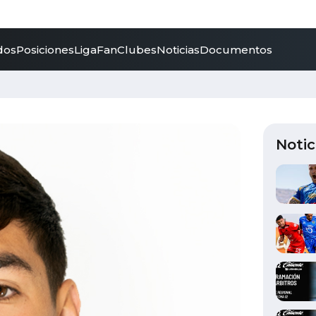
dos
Posiciones
LigaFan
Clubes
Noticias
Documentos
Notic