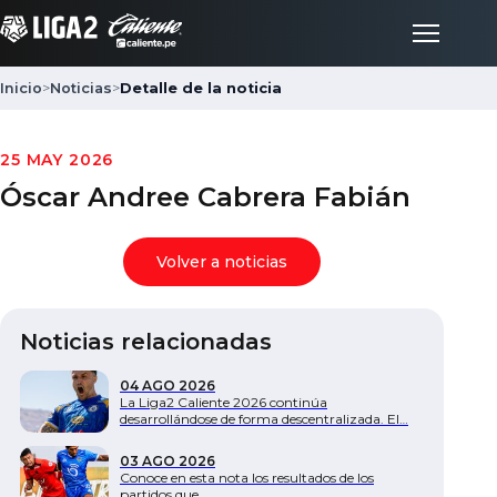
Inicio
>
Noticias
>
Detalle de la noticia
Inicio
25 MAY 2026
Óscar Andree Cabrera Fabián
Partidos
Volver a noticias
Posiciones
Noticias relacionadas
LigaFan
04 AGO 2026
La Liga2 Caliente 2026 continúa
Clubes
desarrollándose de forma descentralizada. El…
03 AGO 2026
Noticias
Conoce en esta nota los resultados de los
partidos que…