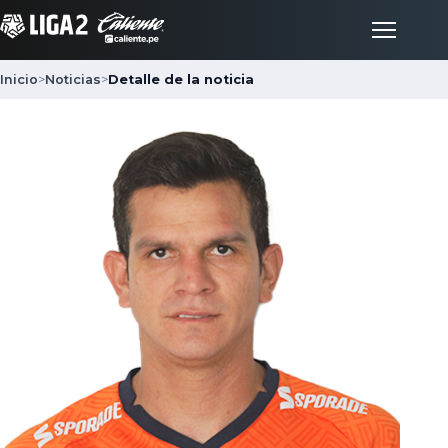
Inicio
>
Noticias
>
Detalle de la noticia
Inicio
Partidos
Posiciones
LigaFan
Clubes
Noticias