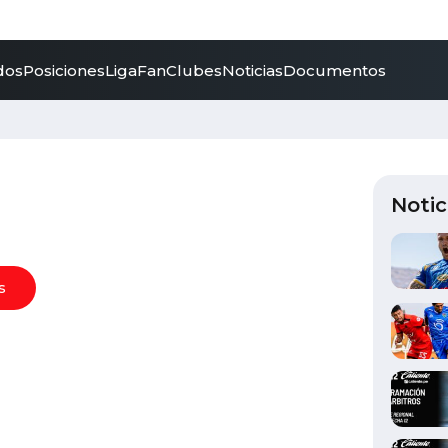
dos
Posiciones
LigaFan
Clubes
Noticias
Documentos
Notic
s