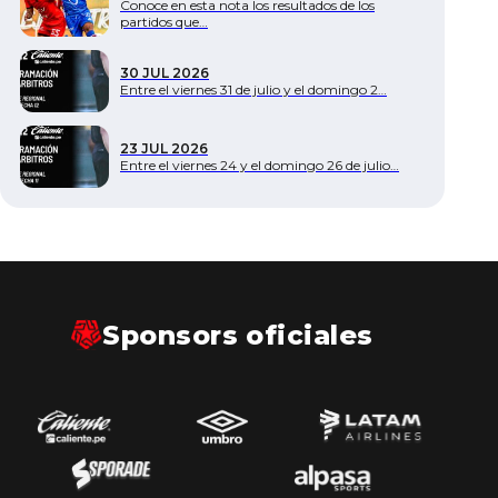
Conoce en esta nota los resultados de los
partidos que…
30 JUL 2026
Entre el viernes 31 de julio y el domingo 2…
23 JUL 2026
Entre el viernes 24 y el domingo 26 de julio…
Sponsors oficiales