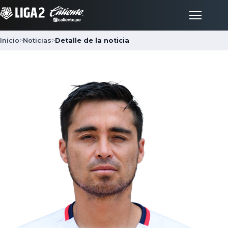
Inicio
>
Noticias
>
Detalle de la noticia
Inicio
Partidos
Posiciones
LigaFan
Clubes
Noticias