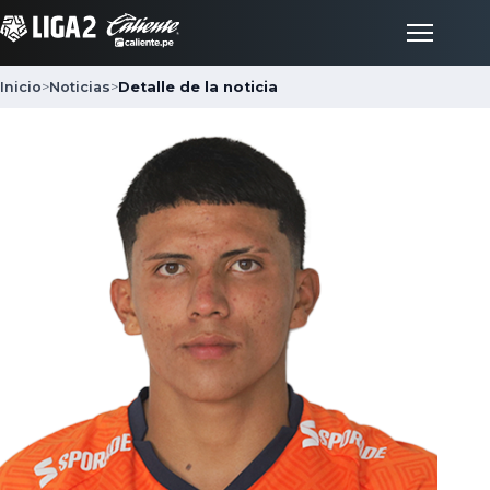
Inicio
>
Noticias
>
Detalle de la noticia
Inicio
Partidos
Posiciones
LigaFan
Clubes
Noticias