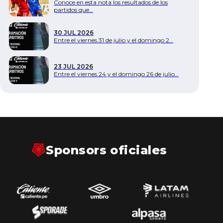
Conoce en esta nota los resultados de los
partidos que…
30 JUL 2026
Entre el viernes 31 de julio y el domingo 2…
23 JUL 2026
Entre el viernes 24 y el domingo 26 de julio…
Sponsors oficiales