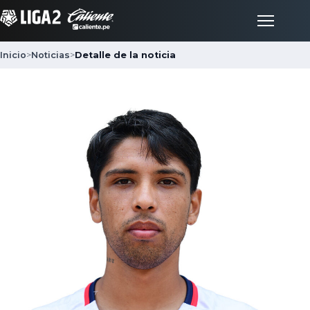
Inicio
>
Noticias
>
Detalle de la noticia
Inicio
Partidos
Posiciones
LigaFan
Clubes
Noticias