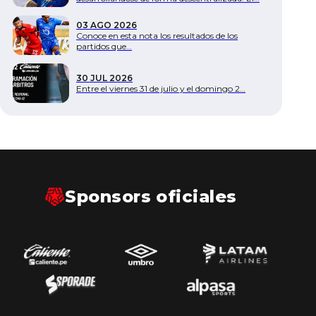
Documentos
03 AGO 2026
Conoce en esta nota los resultados de los
partidos que…
30 JUL 2026
Entre el viernes 31 de julio y el domingo 2…
Sponsors oficiales