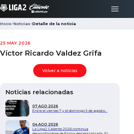
Inicio
>
Noticias
>
Detalle de la noticia
Inicio
25 MAY 2026
Víctor Ricardo Valdez Grifa
Partidos
Volver a noticias
Posiciones
Noticias relacionadas
LigaFan
07 AGO 2026
Clubes
Entre el viernes 7 y el domingo 9 de agosto…
04 AGO 2026
Noticias
La Liga2 Caliente 2026 continúa
desarrollándose de forma descentralizada. El…