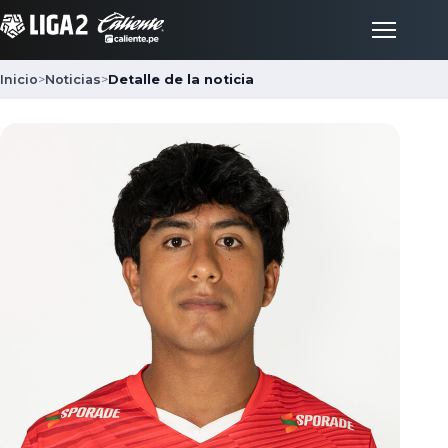
Inicio
>
Noticias
>
Detalle de la noticia
Inicio
Partidos
Posiciones
LigaFan
Clubes
Noticias